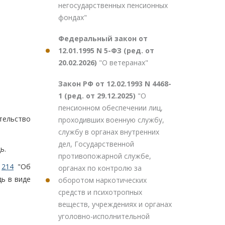
негосударственных пенсионных
фондах"
Федеральный закон от
12.01.1995 N 5-ФЗ (ред. от
20.02.2026)
"О ветеранах"
Закон РФ от 12.02.1993 N 4468-
1 (ред. от 29.12.2025)
"О
пенсионном обеспечении лиц,
тельство
проходивших военную службу,
службу в органах внутренних
дел, Государственной
ь.
противопожарной службе,
N
214
"Об
органах по контролю за
ь в виде
оборотом наркотических
средств и психотропных
веществ, учреждениях и органах
уголовно-исполнительной