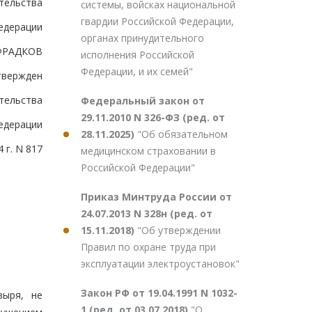
тельства
системы, войсках национальной
гвардии Российской Федерации,
едерации
органах принудительного
ФРАДКОВ
исполнения Российской
Федерации, и их семей"
твержден
тельства
Федеральный закон от
29.11.2010 N 326-ФЗ (ред. от
едерации
28.11.2025)
"Об обязательном
 г. N 817
медицинском страховании в
Российской Федерации"
Приказ Минтруда России от
24.07.2013 N 328н (ред. от
15.11.2018)
"Об утверждении
Правил по охране труда при
эксплуатации электроустановок"
Закон РФ от 19.04.1991 N 1032-
зыря, не
1 (ред. от 03.07.2018)
"О