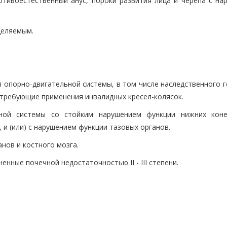
отивоестественный анус, пороки развития лица и черепа с на
деляемым.
 опорно-двигательной системы, в том числе наследственного г
 требующие применения инвалидных кресел-колясок.
вной системы со стойким нарушением функции нижних коне
и (или) с нарушением функции тазовых органов.
анов и костного мозга.
нные почечной недостаточностью II - III степени.