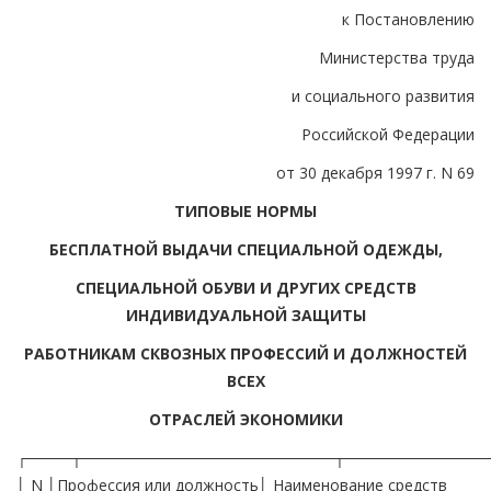
к Постановлению
Министерства труда
и социального развития
Российской Федерации
от 30 декабря 1997 г. N 69
ТИПОВЫЕ НОРМЫ
БЕСПЛАТНОЙ ВЫДАЧИ СПЕЦИАЛЬНОЙ ОДЕЖДЫ,
СПЕЦИАЛЬНОЙ ОБУВИ И ДРУГИХ СРЕДСТВ
ИНДИВИДУАЛЬНОЙ ЗАЩИТЫ
РАБОТНИКАМ СКВОЗНЫХ ПРОФЕССИЙ И ДОЛЖНОСТЕЙ
ВСЕХ
ОТРАСЛЕЙ ЭКОНОМИКИ
┌────┬───────────────────────┬───────────────────────┬────────────┐ │ N │Профессия или должность│ Наименование средств │Норма выдачи│ │п/п │ │ индивидуальной защиты │ на год │ │ │ │ │(количество │ │ │ │ │ единиц или │ │ │ │ │комплектов) │ ├────┼───────────────────────┼───────────────────────┼────────────┤ │ 1 │ 2 │ 3 │ 4 │ ├────┼───────────────────────┼───────────────────────┼────────────┤ │1. │Аккумуляторщик │ При занятости на │ │ │ │ │ремонте и зарядке акку-│ │ │ │ │муляторов и приготовле-│ │ │ │ │нии электролита: │ │ │ │ │ │ │ │ │ │Костюм хлопчатобумажный│ 1 │ │ │ │с кислотозащитной │ │ │ │ │пропиткой │ │ │ │ │ │ │ │ │ │Полусапоги резиновые │ 1 пара │ │ │ │ │ │ │ │ │Перчатки резиновые │ Дежурные │ │ │ │ │ │ │ │ │Фартук резиновый │ Дежурный │ │ │ │ │ │ │ │ │Очки защитные │ До износа │ │ │ │ │ │ │2. │Аппаратчик гашения │Костюм хлопчатобумажный│ 1 │ │ │извести │Фартук резиновый с │ 1 на │ │ │ │нагрудником │ 9 месяцев │ │ │ │ │ │ │ │ │Сапоги резиновые │ 1 пара │ │ │ │ │ │ │ │ │Рукавицы брезентовые │ 4 пары │ │ │ │ │ │ │ │ │Перчатки резиновые │ Дежурные │ │ │ │ │ │ │ │ │Респиратор │ До износа │ │ │ │ │ │ │ │ │Очки защитные │ До износа │ │ │ │ │ │ │ │ │ На наружных работах │ │ │ │ │зимой дополнительно: │ │ │ │ │ │ │ │ │ │Куртка на утепляющей │ По поясам │ │ │ │прокладке │ │ │ │ │ │ │ │ │ │Брюки на утепляющей │ По поясам │ │ │ │прокладке │ │ │ │ │ │ │ │3. │Аппаратчик мыловарения │Фартук прорезиненный с │ 2 │ │ │ │нагрудником │ │ │ │ │ │ │ │ │ │Сапоги резиновые │ 1 пара на │ │ │ │ │ 9 месяцев │ │ │ │ │ │ │ │ │Перчатки резиновые │ 4 пары │ │ │ │ │ │ │4. │Аппаратчик очистки │Комбинезон хлопчатобу- │ 1 │ │ │сточных вод; │мажный │ │ │ │аппаратчик │ │ │ │ │химводоочистки │Фартук прорезиненный │ Дежурный │ │ │ │ │ │ │ │ │Сапоги резиновые │ 1 пара │ │ │ │ │ │ │ │ │Перчатки резиновые │ 4 пары │ │ │ │ │ │ │ │ │Рукавицы комбинирован- │ 12 пар │ │ │ │ные │ │ │ │ │ │ │ │ │ │Колпак хлопчатобумажный│ 2 │ │ │ │ │ │ │ │ │ На наружных работах │ │ │ │ │зимой дополнительно: │ │ │ │ │ │ │ │ │ │Куртка на утепляющей │ По поясам │ │ │ │прокладке │ │ │ │ │ │ │ │5. │Архивариус │Халат хлопчатобумажный │ 1 │ │ │ │ │ │ │6. │Бакелитчик (пропитчик) │Костюм хлопчатобумажный│ 1 │ │ │ │ │ │ │ │ │Фартук брезентовый │ 2 │ │ │ │ │ │ │ │ │Перчатки резиновые │ 4 пары │ │ │ │ │ │ │ │ │Очки защитные │ До износа │ │ │ │ │ │ │7. │Балансировщик- │Костюм вискозно- │ 1 │ │ │заливщик абразивных │лавсановый │