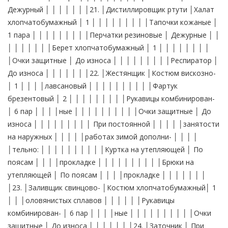
│ │ │ │ │занятости на наружных │ │ │ │ │работах зимой дополни- │ │ │ │ │тельно: │ │ │ │ │ │ │ │ │ │Куртка на утепляющей │ По поясам │ │ │ │прокладке │ │ │ │ │ │ │ │ │ │Брюки на утепляющей │ По поясам │ │ │ │прокладке │ │ │ │ │ │ │ │23. │Заливщик свинцово- │Костюм хлопчатобумажный│ 1 │ │ │оловянистых сплавов │ │ │ │ │ │Рукавицы комбинирован- │ 6 пар │ │ │ │ные │ │ │ │ │ │ │ │ │ │Очки защитные │ До износа │ │ │ │ │ │ │24. │Заточник │ При занятости заточ-│ │ │ │ │кой инструмента на │ │ │ │ │станках сухим способом:│ │ │ │ │ │ │ │ │ │Костюм хлопчатобумажный│ 1 на │ │ │ │ │ 9 месяцев │ │ │ │ │ │ │ │ │Рукавицы комбинирован- │ 12 пар │ │ │ │ные │ │ │ │ │ │ │ │ │ │Очки защитные │ До износа │ │ │ │ │ │ │ │ │Респиратор │ До износа │ │ │ │ │ │ │25. │Изолировщик на гидро- │ При выполнении работ│ │ │ │изоляции; изолировщик │по изоляции котлов, │ │ │ │на термоизоляции; │паропроводов: │ │ │ │изолировщик- │ │ │ │ │пленочник │ на горячих участках │ │ │ │ │ работ: │ │ │ │ │ │ │ │ │ │Комбинезон хлопчатобу- │ 1 │ │ │ │мажный │ │ │ │ │ │ │ │ │ │Ботинки кожаные │ 1 пара │ │ │ │ │ │ │ │ │Рукавицы брезентовые │ 6 пар │ │ │ │ │ │ │ │ │Очки защитные │ До износа │ │ │ │ │ │ │ │ │Респиратор │ До износа │ │ │ │ │ │ │ │ │ на холодных участках│ │ │ │ │ работ: │ │ │ │ │ │ │ │ │ │Фартук брезентовый с │ 1 на │ │ │ │нагрудником │ 9 месяцев │ │ │ │ │ │ │ │ │Рукавицы комбинирован- │ 12 пар │ │ │ │ные │ │ │ │ │ │ │ │26. │Испытатель двигателей │Полукомбинезон │ 1 │ │ │ │хлопчатобумажный │ │ │ │ │ │ │ │ │ │Рукавицы комбинирован- │ 6 пар │ │ │ │ные │ │ │ │ │ │ │ │ │ │Наушники противошумные │ До износа │ │ │ │ │ │ │27. │Испытатель на │Костюм вискозно- │ 1 │ │ │герметичность │лавсановый │ │ │ │ │ │ │ │ │ │Фартук резиновый с │ 1 │ │ │ │нагрудником │ │ │ │ │ │ │ │ │ │Сапоги резиновые │ 1 пара │ │ │ │ │ │ │ │ │Рукавицы брезентовые │ 6 пар │ │ │ │ │ │ │ │ │ При испытании на │ │ │ │ │герметичность секций │ │ │ │ │радиаторов с помощью │ │ │ │ │кислотных растворов: │ │ │ │ │ │ │ │ │ │Рукавицы КР вместо │ 12 пар │ │ │ │рукавиц брезентовых │ │ │ │ │ │ │ │28. │Каменщик; печник; │ На горячих участках │ │ │ │футеровщик (каменщик); │работ: │ │ │ │футеровщик (кислото- │ │ │ │ │упорщик) │Костюм суконный │ Дежурный │ │ │ │ │ │ │ │ │Ботинки кожаные или │ 1 пара │ │ │ │валенки │ │ │ │ │ │ │ │ │ │Рукавицы брезентовые │ Дежурные │ │ │ │ │ │ │ │ │Шлем суконный │ Дежурный │ │ │ │ │ │ │ │ │Очки защитные │ До износа │ │ │ │ │ │ │ │ │ На холодных участках│ │ │ │ │работ: │ │ │ │ │ │ │ │ │ │Фартук брезентовый с │ 2 │ │ │ │нагрудником │ │ │ │ │ │ │ │ │ │Рукавицы комбинирован- │ 12 пар │ │ │ │ные │ │ │ │ │ │ │ │29. │Кладовщик; подсобный │ При постоянной рабо-│ │ │ │рабочий │те на складе: │ │ │ │ │ │ │ │ │ │ горючих и смазочных │ │ │ │ │ материалов, лаков и │ │ │ │ │ красок: │ │ │ │ │ │ │ │ │ │Фартук прорезиненный │ 2 │ │ │ │ │ │ │ │ │Рукавицы комбинирован- │ 4 пары │ │ │ │ные │ │ │ │ │ │ │ │ │ │ кислот, щелочей и │ │ │ │ │других химикатов: │ │ │ │ │ │ │ │ │ │Костюм хлопчатобумажный│ 1 │ │ │ │с кислотозащитной │ │ │ │ │пропиткой │ │ │ │ │ │ │ │ │ │Сапоги резиновые │ 1 пара │ │ │ │ │ │ │ │ │Перчатки резиновые │ Дежурные │ │ │ │ │ │ │ │ │Очки защитные │ До износа │ │ │ │ │ │ │ │ │ металла, угля, леса │ │ │ │ │ и других материалов:│ │ │ │ │ │ │ │ │ │Халат хлопчатобумажный │ 1 │ │ │ │ │ │ │ │ │Рукавицы комбинирован- │ 4 пары │ │ │ │ные │ │ │ │ │ │ │ │ │ │Ботинки кожаные или │ 1 пара │ │ │ │сапоги кирзовые │ │ │ │ │ │ │ │ │ │ по хранению и отпус-│ │ │ │ │ ку ртути: │ │ │ │ │ │ │ │ │ │Халат хлопчатобумажный