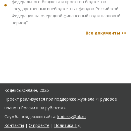
федерального бюджета и проектов бюджетов
государственных внебюджетных фондов Российской
Федерации на очередной финансовый год и плановый
период"
Все документы >>
Кодексы.Онлайн, 2026
Проект реализуется при поддержке журнала
«Трудовое
право в России и за рубежом»
.
Служба поддержки сайта:
kodeksy@bk.ru
.
Контакты
|
О проекте
|
Политика ПД