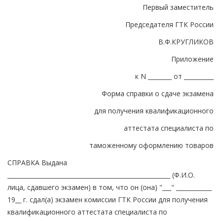
Первый заместитель
Председателя ГТК России
В.Ф.КРУГЛИКОВ
Приложение
к N ________ от __________
Форма справки о сдаче экзамена
для получения квалификационного
аттестата специалиста по
таможенному оформлению товаров
СПРАВКА Выдана
_______________________________________________________ (Ф.И.О.
лица, сдавшего экзамен) в том, что он (она) "___" ____________
19__ г. сдал(а) экзамен комиссии ГТК России для получения
квалификационного аттестата специалиста по