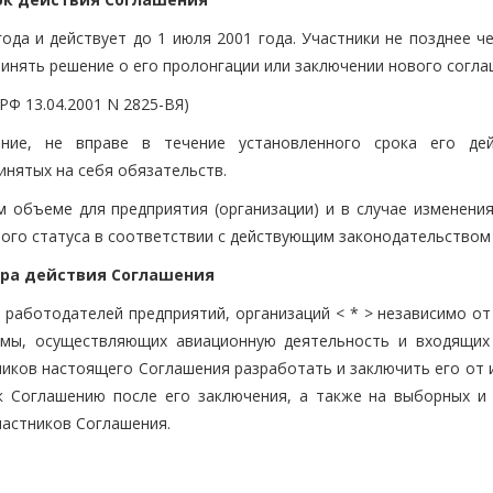
 года и действует до 1 июля 2001 года. Участники не позднее ч
ринять решение о его пролонгации или заключении нового согла
РФ 13.04.2001 N 2825-ВЯ)
ение, не вправе в течение установленного срока его де
нятых на себя обязательств.
м объеме для предприятия (организации) и в случае изменения
ого статуса в соответствии с действующим законодательством
ера действия Соглашения
и работодателей предприятий, организаций < * > независимо о
рмы, осуществляющих авиационную деятельность и входящих
иков настоящего Соглашения разработать и заключить его от и
к Соглашению после его заключения, а также на выборных и
частников Соглашения.