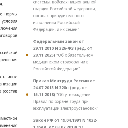
системы, войсках национальной
я.
гвардии Российской Федерации,
ые нормы
органах принудительного
 условия
исполнения Российской
ключения
Федерации, и их семей"
оговоров
Федеральный закон от
29.11.2010 N 326-ФЗ (ред. от
ссийской
28.11.2025)
"Об обязательном
 решения
медицинском страховании в
Российской Федерации"
ать иные
Приказ Минтруда России от
анизации
24.07.2013 N 328н (ред. от
 (состав
15.11.2018)
"Об утверждении
Правил по охране труда при
эксплуатации электроустановок"
вместное
Закон РФ от 19.04.1991 N 1032-
именения
1 (ред. от 03.07.2018)
"О