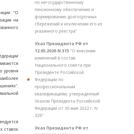
по негосударственному
пенсионному обеспечению и
рации "О
формированию долгосрочных
зации на
сбережений и исключении его из
ованного
указанного реестра"
Указ Президента РФ от
12.05.2026 N 315
"О внесении
едерации
изменений в состав
ливаются
Национального совета при
го уровня
Президенте Российской
наиболее
Федерации по
ашениях".
профессиональным
имальной
квалификациям, утвержденный
Указом Президента Российской
Федерации от 30 мая 2022 г. N
329"
ендуется
Указ Президента РФ от
х ставок