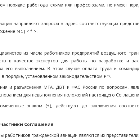
нем порядке работодателями или профсоюзами, не имеют юри
зации направляют запросы в адрес соответствующих представ
жение N 5) < * > .
ециалистов из числа работников предприятий воздушного тран
ств в качестве экспертов для работы по разработке и за
за его выполнением. В этом случае оплата труда и команди
я в порядке, установленном законодательством РФ.
жения и разъяснения МГА, ДВТ и ФАС России по вопросам, яв
снованием для невыполнения положений настоящего Соглашени
помеченные знаком (+), действуют до заключения соответ
 Участники Соглашения
ны работников гражданской авиации являются их представители