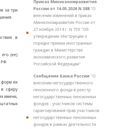
Приказ Минэкономразвития
России от 14.05.2026 N 388
"О
ем за три
внесении изменений в приказ
шения.
Минэкономразвития России от
27 ноября 2014 г. N 759 "Об
утверждении Инструкции о
йствия в
порядке приема иностранных
граждан в Министерстве
 его (ее)
экономического развития
 РФ.
Российской Федерации"
Сообщение Банка России
"О
т форм их
внесении негосударственного
 в сферу
пенсионного фонда в реестр
х имени,
негосударственных пенсионных
фондов - участников системы
 штатных
гарантирования прав участников
негосударственных пенсионных
фондов в рамках деятельности