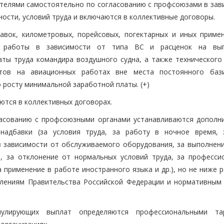
телями самостоятельно по согласованию с профсоюзами в зав
ности, условий труда и включаются в коллективные договоры.
авок, километровых, порейсовых, погектарных и иных приме
й работы в зависимости от типа ВС и расценок на вып
ы труда командира воздушного судна, а также технического 
тов на авиационных работах вне места постоянного баз
 росту минимальной заработной платы. (+)
ются в коллективных договорах.
гласованию с профсоюзными органами устанавливаются дополн
адбавки (за условия труда, за работу в ночное время, 
 зависимости от обслуживаемого оборудования, за выполнени
, за отклонение от нормальных условий труда, за професси
 применение в работе иностранного языка и др.), но не ниже 
лениям Правительства Российской Федерации и нормативным 
улирующих выплат определяются профессиональными та