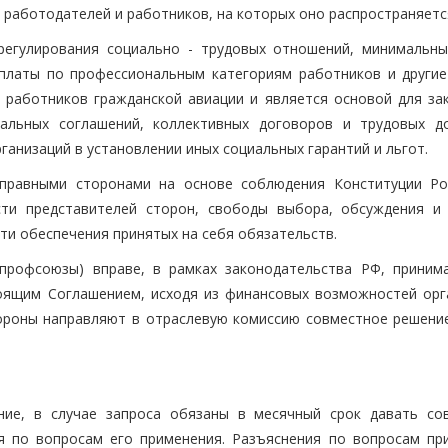
 работодателей и работников, на которых оно распространяетс
 регулирования социально - трудовых отношений, минимальн
платы по профессиональным категориям работников и другие
я работников гражданской авиации и является основой для за
нальных соглашений, коллективных договоров и трудовых д
рганизаций в установлении иных социальных гарантий и льгот.
оправными сторонами на основе соблюдения Конституции Ро
сти представителей сторон, свободы выбора, обсуждения и
ти обеспечения принятых на себя обязательств.
(профсоюзы) вправе, в рамках законодательства РФ, приним
оящим Соглашением, исходя из финансовых возможностей орг
стороны направляют в отраслевую комиссию совместное решение
ение, в случае запроса обязаны в месячный срок давать со
я по вопросам его применения. Разъяснения по вопросам пр