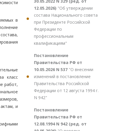
30.05.2022 N 329 (ред. от
исимости
12.05.2026)
"Об утверждении
состава Национального совета
няемых в
при Президенте Российской
олнение
Федерации по
состава,
профессиональным
ирования
квалификациям"
Постановление
Правительства РФ от
10.05.2026 N 537
"О внесении
ительные
изменений в постановление
за класс
Правительства Российской
е работ,
Федерации от 12 августа 1994 г.
ональное
N 942"
размеров,
актам, и
Постановление
Правительства РФ от
12.08.1994 N 942 (ред. от
рифными
10.05.2026)
"О порядке