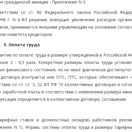
е гражданской авиации - Приложение N 3.
тветствии со ст. 80 Федерального закона Российской Феде
998 г. N 6-ФЗ решения, влекущие увеличение расходов органи
ников, принимаются внешним управляющим на основании соглас
или комитета кредиторов.
5. Оплата труда
антии по оплате труда в размере утвержденной в Российской Ф
але 2 - 4,5 раза. Конкретные размеры оплаты труда устанав
 их финансового состояния, но не ниже фактически достигнуто
 договора (контракта) или ОТС, ПТС, которые обеспечивают 
вии со ст. ст. 3, 22 ФЗ РФ "О коллективных договорах и согл
 заработной платы в соответствии с изменением размера мин
дексации определяется в коллективном договоре, соглашении.
тарифных ставок и должностных окладов) работников реком
жение N 1). Формы, системы оплаты труда и размеры тарифны