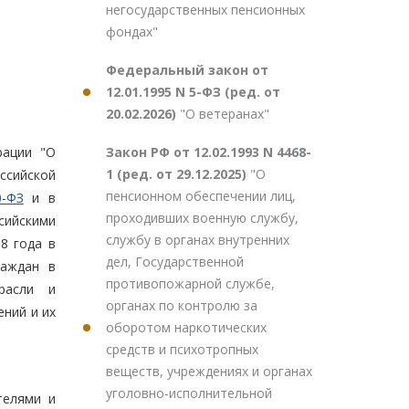
негосударственных пенсионных
фондах"
Федеральный закон от
12.01.1995 N 5-ФЗ (ред. от
20.02.2026)
"О ветеранах"
Закон РФ от 12.02.1993 N 4468-
рации "О
1 (ред. от 29.12.2025)
"О
ссийской
пенсионном обеспечении лиц,
0-ФЗ
и в
проходивших военную службу,
сийскими
службу в органах внутренних
8 года в
дел, Государственной
раждан в
противопожарной службе,
трасли и
органах по контролю за
ний и их
оборотом наркотических
средств и психотропных
веществ, учреждениях и органах
уголовно-исполнительной
телями и