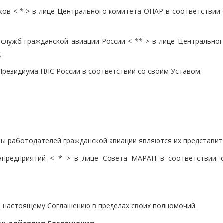
ов < * > в лице Центрального комитета ОПАР в соответствии 
служб гражданской авиации России < ** > в лице Центральног
;
 Президиума ПЛС России в соответствии со своим Уставом.
ны работодателей гражданской авиации являются их представит
иапредприятий < * > в лице Совета МАРАП в соответствии 
по настоящему Соглашению в пределах своих полномочий.
рок действия Соглашения