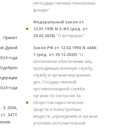
негосударственных пенсионных
фондах"
Федеральный закон от
12.01.1995 N 5-ФЗ (ред. от
20.02.2026)
"О ветеранах"
Принят
Закон РФ от 12.02.1993 N 4468-
ой Думой
1 (ред. от 29.12.2025)
"О
2024 года
пенсионном обеспечении лиц,
Одобрен
проходивших военную службу,
службу в органах внутренних
едерации
дел, Государственной
2024 года
противопожарной службе,
органах по контролю за
оборотом наркотических
 3; 2006,
средств и психотропных
 ст. 3477;
веществ, учреждениях и органах
нения:
уголовно-исполнительной