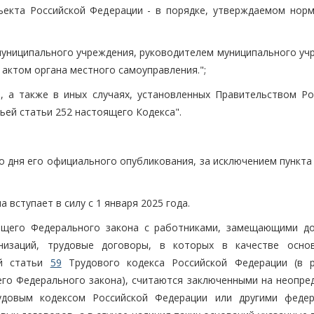
ъекта Российской Федерации - в порядке, утверждаемом нор
униципального учреждения, руководителем муниципального уч
актом органа местного самоуправления.";
, а также в иных случаях, установленных Правительством Ро
ьей статьи 252 настоящего Кодекса".
о дня его официального опубликования, за исключением пункта
 вступает в силу с 1 января 2025 года.
оящего Федерального закона с работниками, замещающими д
анизаций, трудовые договоры, в которых в качестве осно
ой статьи
59
Трудового кодекса Российской Федерации (в р
его Федерального закона), считаются заключенными на неопре
удовым кодексом Российской Федерации или другими феде