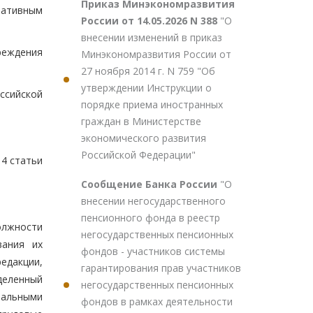
Приказ Минэкономразвития
мативным
России от 14.05.2026 N 388
"О
внесении изменений в приказ
реждения
Минэкономразвития России от
27 ноября 2014 г. N 759 "Об
утверждении Инструкции о
ссийской
порядке приема иностранных
граждан в Министерстве
экономического развития
Российской Федерации"
 4 статьи
Сообщение Банка России
"О
внесении негосударственного
пенсионного фонда в реестр
олжности
негосударственных пенсионных
вания их
фондов - участников системы
едакции,
гарантирования прав участников
деленный
негосударственных пенсионных
ральными
фондов в рамках деятельности