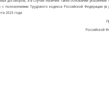
вых договоров, а в случае наличия таких оснований указанные
 с положениями Трудового кодекса Российской Федерации (в 
та 2025 года.
П
Российской Ф