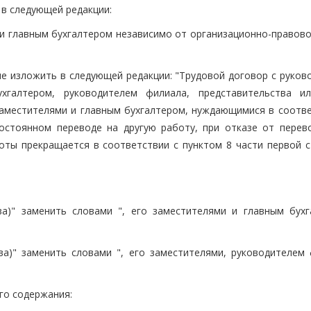
 в следующей редакции:
и и главным бухгалтером независимо от организационно-правов
ие изложить в следующей редакции: "Трудовой договор с руков
хгалтером, руководителем филиала, представительства и
заместителями и главным бухгалтером, нуждающимися в соотве
остоянном переводе на другую работу, при отказе от перев
ты прекращается в соответствии с пунктом 8 части первой с
ва)" заменить словами ", его заместителями и главным бухг
тва)" заменить словами ", его заместителями, руководителем 
го содержания: