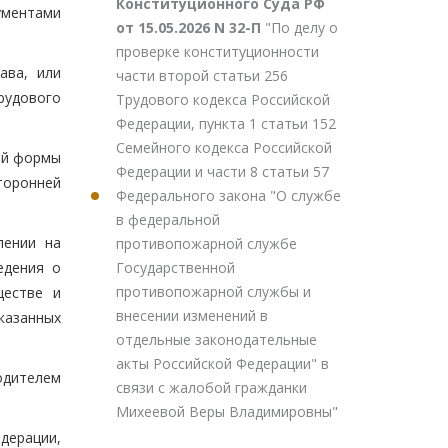
Конституционного Суда РФ
ументами
от 15.05.2026 N 32-П
"По делу о
проверке конституционности
ава, или
части второй статьи 256
рудового
Трудового кодекса Российской
Федерации, пункта 1 статьи 152
Семейного кодекса Российской
ой формы
Федерации и части 8 статьи 57
торонней
Федерального закона "О службе
в федеральной
лении на
противопожарной службе
Государственной
едения о
противопожарной службы и
ществе и
внесении изменений в
указанных
отдельные законодательные
акты Российской Федерации" в
одителем
связи с жалобой гражданки
Михеевой Веры Владимировны"
дерации,