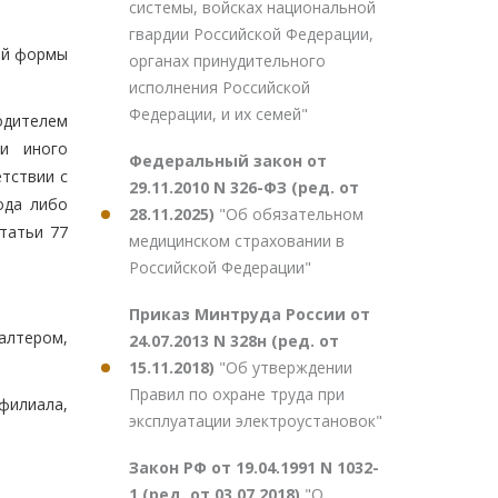
системы, войсках национальной
гвардии Российской Федерации,
ой формы
органах принудительного
исполнения Российской
Федерации, и их семей"
одителем
ли иного
Федеральный закон от
тствии с
29.11.2010 N 326-ФЗ (ред. от
ода либо
28.11.2025)
"Об обязательном
татьи 77
медицинском страховании в
Российской Федерации"
Приказ Минтруда России от
алтером,
24.07.2013 N 328н (ред. от
15.11.2018)
"Об утверждении
Правил по охране труда при
филиала,
эксплуатации электроустановок"
Закон РФ от 19.04.1991 N 1032-
1 (ред. от 03.07.2018)
"О