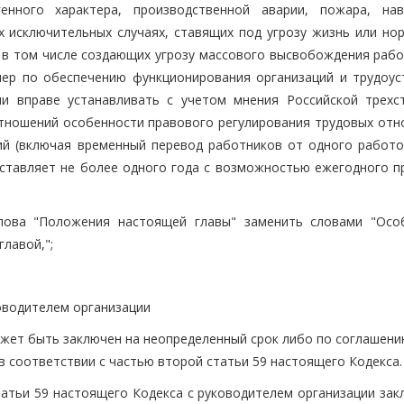
нного характера, производственной аварии, пожара, нав
х исключительных случаях, ставящих под угрозу жизнь или но
, в том числе создающих угрозу массового высвобождения рабо
ер по обеспечению функционирования организаций и трудоус
ии вправе устанавливать с учетом мнения Российской трехс
тношений особенности правового регулирования трудовых отн
ий (включая временный перевод работников от одного работо
оставляет не более одного года с возможностью ежегодного п
слова "Положения настоящей главы" заменить словами "Осо
лавой,";
ководителем организации
ожет быть заключен на неопределенный срок либо по соглашени
в соответствии с частью второй статьи 59 настоящего Кодекса.
статьи 59 настоящего Кодекса с руководителем организации за