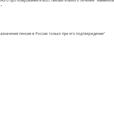
жного протезирования и восстановительного лечения" наимено
т"
азначения пенсии в России только при его подтверждении"