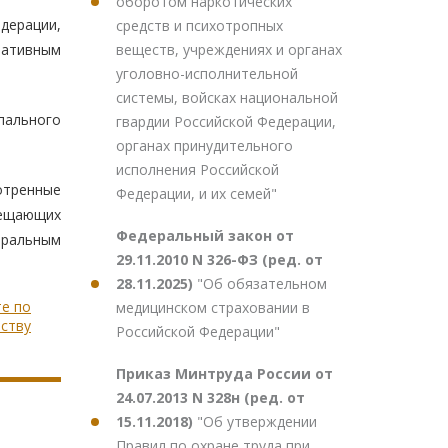
оборотом наркотических
дерации,
средств и психотропных
веществ, учреждениях и органах
мативным
уголовно-исполнительной
системы, войсках национальной
пального
гвардии Российской Федерации,
органах принудительного
исполнения Российской
отренные
Федерации, и их семей"
мещающих
Федеральный закон от
еральным
29.11.2010 N 326-ФЗ (ред. от
28.11.2025)
"Об обязательном
те по
медицинском страховании в
ству
Российской Федерации"
Приказ Минтруда России от
24.07.2013 N 328н (ред. от
15.11.2018)
"Об утверждении
Правил по охране труда при