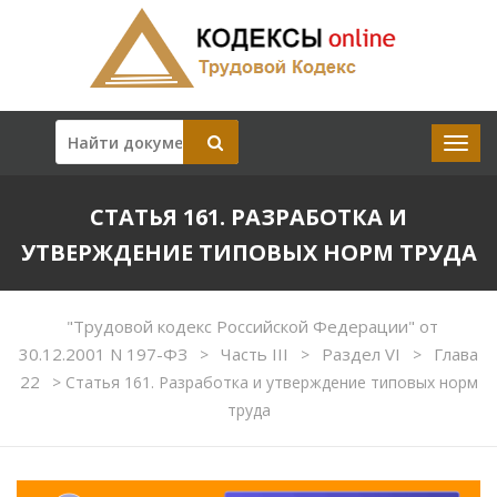
СТАТЬЯ 161. РАЗРАБОТКА И
УТВЕРЖДЕНИЕ ТИПОВЫХ НОРМ ТРУДА
"Трудовой кодекс Российской Федерации" от
30.12.2001 N 197-ФЗ
Часть III
Раздел VI
Глава
>
>
>
22
>
Статья 161. Разработка и утверждение типовых норм
труда