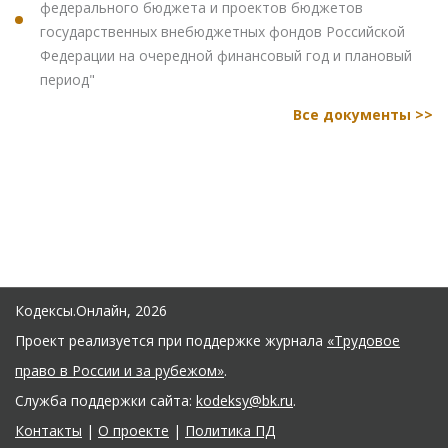
федерального бюджета и проектов бюджетов
государственных внебюджетных фондов Российской
Федерации на очередной финансовый год и плановый
период"
Все документы >>
Кодексы.Онлайн, 2026
Проект реализуется при поддержке журнала
«Трудовое
право в России и за рубежом»
.
Служба поддержки сайта:
kodeksy@bk.ru
.
Контакты
|
О проекте
|
Политика ПД