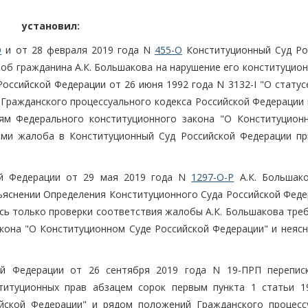
установил:
О
и от 28 февраля 2019 года N
455-О
Конституционный Суд Ро
об гражданина А.К. Большакова на нарушение его конституцион
оссийской Федерации от 26 июня 1992 года N 3132-I "О статус
Гражданского процессуального кодекса Российской Федерации в
ям Федерального конституционного закона "О Конституцион
ыми жалоба в Конституционный Суд Российской Федерации пр
ой Федерации от 29 мая 2019 года N
1297-О-Р
А.К. Большак
зъяснении Определения Конституционного Суда Российской Феде
ось только проверки соответствия жалобы А.К. Большакова тр
акона "О Конституционном Суде Российской Федерации" и неясн
ой Федерации от 26 сентября 2019 года N 19-ПРП переписк
титуционных прав абзацем сорок первым пункта 1 статьи 1
ийской Федерации" и рядом положений Гражданского процесс