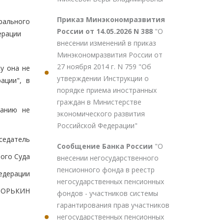
Приказ Минэкономразвития
рального
России от 14.05.2026 N 388
"О
ерации
внесении изменений в приказ
Минэкономразвития России от
27 ноября 2014 г. N 759 "Об
у она не
утверждении Инструкции о
ации", в
порядке приема иностранных
граждан в Министерстве
ванию не
экономического развития
Российской Федерации"
седатель
Сообщение Банка России
"О
ого Суда
внесении негосударственного
пенсионного фонда в реестр
едерации
негосударственных пенсионных
.ЗОРЬКИН
фондов - участников системы
гарантирования прав участников
негосударственных пенсионных