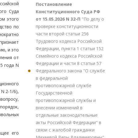
ссийской
Постановление
ого Суда
Конституционного Суда РФ
от 15.05.2026 N 32-П
"По делу о
ом этого
проверке конституционности
дство по
части второй статьи 256
нократно
Трудового кодекса Российской
признает
Федерации, пункта 1 статьи 152
ю, и это
Семейного кодекса Российской
ления от
Федерации и части 8 статьи 57
15 года N
Федерального закона "О службе
в федеральной
ционного
противопожарной службе
N 2-1/6),
Государственной
вопросу,
противопожарной службы и
порядок,
внесении изменений в
звольных
отдельные законодательные
акты Российской Федерации" в
связи с жалобой гражданки
ющее его
Михеевой Веры Владимировны"