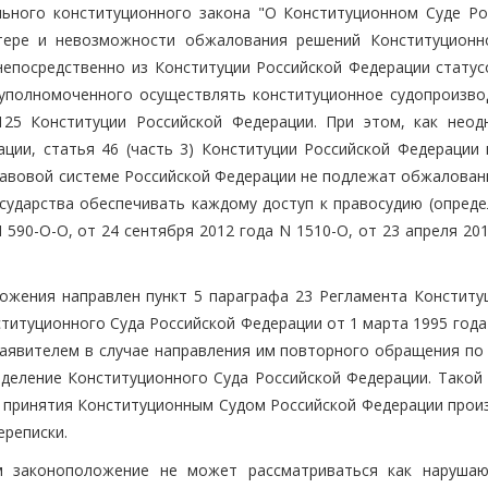
ьного конституционного закона "О Конституционном Суде Ро
тере и невозможности обжалования решений Конституционн
епосредственно из Конституции Российской Федерации статус
 уполномоченного осуществлять конституционное судопроизво
125 Конституции Российской Федерации. При этом, как неод
ции, статья 46 (часть 3) Конституции Российской Федерации 
равовой системе Российской Федерации не подлежат обжаловани
сударства обеспечивать каждому доступ к правосудию (опреде
N 590-О-О, от 24 сентября 2012 года N 1510-О, от 23 апреля 20
ожения направлен пункт 5 параграфа 23 Регламента Конститу
итуционного Суда Российской Федерации от 1 марта 1995 года 
аявителем в случае направления им повторного обращения по 
деление Конституционного Суда Российской Федерации. Такой 
т принятия Конституционным Судом Российской Федерации прои
ереписки.
м законоположение не может рассматриваться как наруша