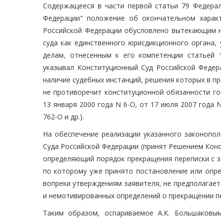
Содержащееся в части первой статьи 79 Федерал
Федерации" положение об окончательном харак
Российской Федерации обусловлено вытекающим н
суда как единственного юрисдикционного органа,
делам, отнесенным к его компетенции статьей 
указывал Конституционный Суд Российской Федера
наличие судебных инстанций, решения которых в п
не противоречит конституционной обязанности го
13 января 2000 года N 6-О, от 17 июля 2007 года 
762-О и др.).
На обеспечение реализации указанного законопол
Суда Российской Федерации (принят Решением Конст
определяющий порядок прекращения переписки с з
по которому уже принято постановление или опре
вопреки утверждениям заявителя, не предполагае
и немотивированных определений о прекращении п
Таким образом, оспариваемое А.К. Большаковы