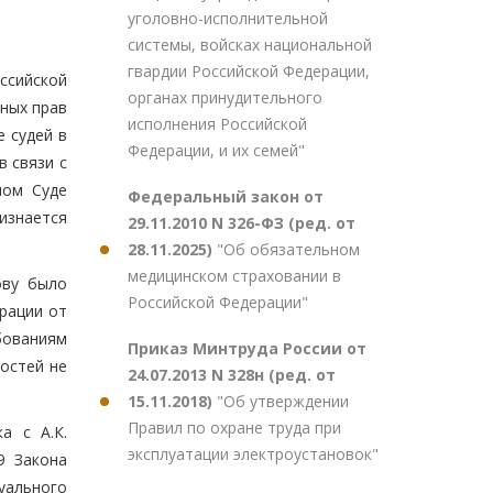
уголовно-исполнительной
системы, войсках национальной
гвардии Российской Федерации,
ссийской
органах принудительного
ных прав
исполнения Российской
е судей в
Федерации, и их семей"
 связи с
ном Суде
Федеральный закон от
изнается
29.11.2010 N 326-ФЗ (ред. от
28.11.2025)
"Об обязательном
медицинском страховании в
ову было
Российской Федерации"
рации от
ебованиям
Приказ Минтруда России от
остей не
24.07.2013 N 328н (ред. от
15.11.2018)
"Об утверждении
Правил по охране труда при
а с А.К.
эксплуатации электроустановок"
9 Закона
уального