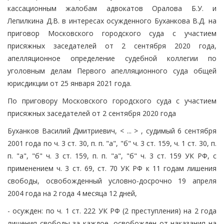
кассационным жалобам адвокатов Оралова Б.У. и
Лепилкина Д.В. в интересах осужденного Буханкова В.Д. на
приговор Московского городского суда с участием
присяжных заседателей от 2 сентября 2020 года,
апелляционное определение судебной коллегии по
уголовным делам Первого апелляционного суда общей
юрисдикции от 25 января 2021 года.
По приговору Московского городского суда с участием
присяжных заседателей от 2 сентября 2020 года
Буханков Василий Дмитриевич, < ... > , судимый 6 сентября
2001 года по ч. 3 ст. 30, п. п. "а", "б" ч. 3 ст. 159, ч. 1 ст. 30, п.
п. "а", "б" ч. 3 ст. 159, п. п. "а", "б" ч. 3 ст. 159 УК РФ, с
применением ч. 3 ст. 69, ст. 70 УК РФ к 11 годам лишения
свободы, освобожденный условно-досрочно 19 апреля
2004 года на 2 года 4 месяца 12 дней,
- осужден: по ч. 1 ст. 222 УК РФ (2 преступления) на 2 года
лишения свободы за каждое, освобожден от наказания на