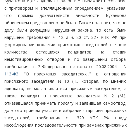
Буханкова В.Д.: - адвокат Оралов Б.У. выражает несогласие
с приговором и апелляционным определением, указывая,
что прямых доказательств виновности Буханкова
обвинением представлено не было. Также полагает, что по
делу были допущены нарушения закона, то есть были
нарушены требования ч. 12 и ч. 20 ст. 327 УПК РФ при
формировании коллегии присяжных заседателей в части
количества оставшихся кандидатов на стадии
немотивированных отводов и по завершении отбора;
требования ст. 7 Федерального закона от 20.08.2004 г. N
113-ФЗ
"О присяжных заседателях..." в отношении
присяжного заседателя N 10 (П., которая, по мнению
адвоката, не могла являться присяжным заседателем, а
также кандидат в присяжные заседатели N 2 (М.),
отказавшаяся принимать присягу и заявившая самоотвод,
до этого приняла участие в избрании старшины присяжных
заседателей; требования ст. 329 УПК РФ ввиду
несоблюдения последовательности при заменах присяжных